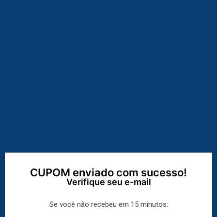
CUPOM enviado com sucesso!
Verifique seu e-mail
Se você não recebeu em 15 minutos: