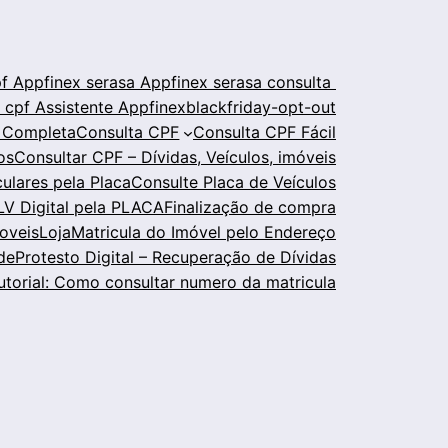
pf
Appfinex serasa
Appfinex serasa consulta
o cpf
Assistente Appfinex
blackfriday-opt-out
 Completa
Consulta CPF
Consulta CPF Fácil
os
Consultar CPF – Dívidas, Veículos, imóveis
ulares pela Placa
Consulte Placa de Veículos
V Digital pela PLACA
Finalização de compra
oveis
Loja
Matricula do Imóvel pelo Endereço
de
Protesto Digital – Recuperação de Dívidas
utorial: Como consultar numero da matricula