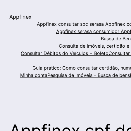
Appfinex
Appfinex consultar spc serasa
Appfinex c
Appfinex serasa consumidor
Appf
Busca de Ben
Consulta de imóveis, certidão e 
Consultar Débitos do Veículos + Boleto
Consultar
Guia pratico: Como consultar certidão, num
Minha conta
Pesquisa de imóveis – Busca de bens
Appfinex cpf 