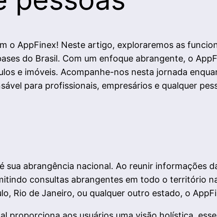
m o AppFinex! Neste artigo, exploraremos as funcio
 bases do Brasil. Com um enfoque abrangente, o AppF
ículos e imóveis. Acompanhe-nos nesta jornada enqua
ável para profissionais, empresários e qualquer pes
 sua abrangência nacional. Ao reunir informações da
ndo consultas abrangentes em todo o território naci
o, Rio de Janeiro, ou qualquer outro estado, o AppFin
al proporciona aos usuários uma visão holística, es