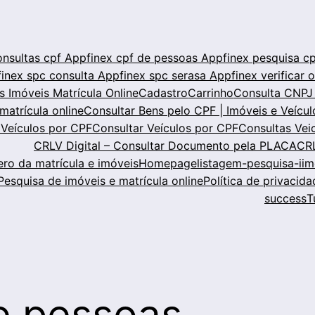
onsultas cpf
Appfinex cpf de pessoas
Appfinex pesquisa c
inex spc consulta
Appfinex spc serasa
Appfinex verificar 
s Imóveis Matrícula Online
Cadastro
Carrinho
Consulta CNPJ
matrícula online
Consultar Bens pelo CPF | Imóveis e Veícul
 Veículos por CPF
Consultar Veículos por CPF
Consultas Veic
CRLV Digital – Consultar Documento pela PLACA
CRL
ero da matrícula e imóveis
Homepage
listagem-pesquisa-iim
Pesquisa de imóveis e matrícula online
Política de privacida
success
T
de pessoas